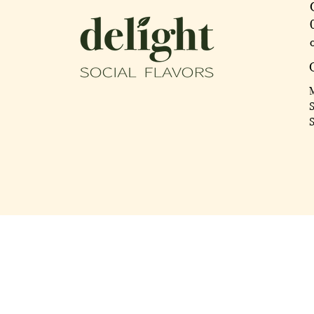
M
​
​