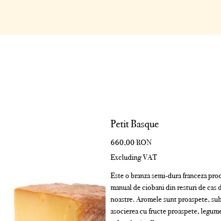
Petit Basque
Price
660,00 RON
Excluding VAT
Este o branza semi-dura franceza prod
manual de ciobani din resturi de cas di
noastre. Aromele sunt proaspete, subt
asocierea cu fructe proaspete, legume 