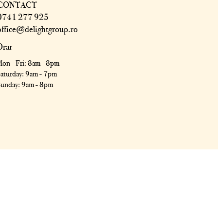
CONTACT
0741 277 925
office@delightgroup.ro
Orar
on - Fri: 8am - 8pm
​Saturday: 9am - 7pm
Sunday: 9am - 8pm