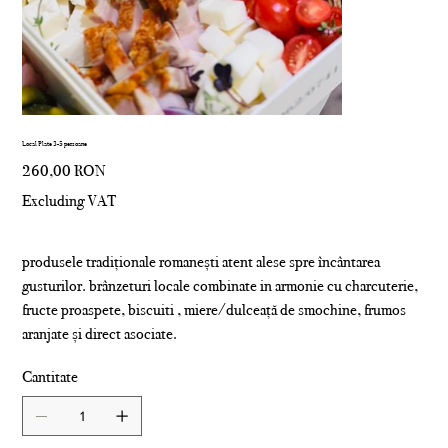
Local Plate 3-5 persoane
Price
260,00 RON
Excluding VAT
produsele tradiționale romanești atent alese spre încântarea
gusturilor. brânzeturi locale combinate in armonie cu charcuterie,
fructe proaspete, biscuiti , miere/dulceață de smochine, frumos
aranjate și direct asociate.
Cantitate